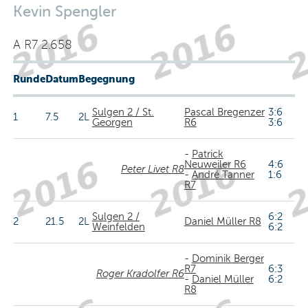
Kevin Spengler
A R7 2.658
Runde
Datum
Begegnung
Sulgen 2 / St.
Pascal Bregenzer
3:6
1
7.5
2L
Georgen
R6
3:6
-
Patrick
Neuweiler R6
4:6
Peter Livet R8
-
André Tanner
1:6
R7
Sulgen 2 /
6:2
2
21.5
2L
Daniel Müller R8
Weinfelden
6:2
-
Dominik Berger
R7
6:3
Roger Kradolfer R6
-
Daniel Müller
6:2
R8