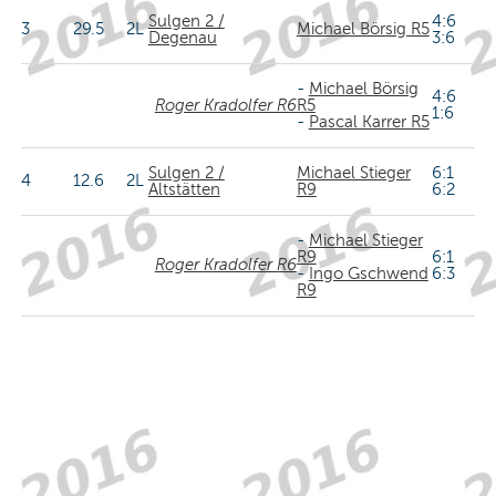
Sulgen 2 /
4:6
3
29.5
2L
Michael Börsig R5
Degenau
3:6
-
Michael Börsig
4:6
Roger Kradolfer R6
R5
1:6
-
Pascal Karrer R5
Sulgen 2 /
Michael Stieger
6:1
4
12.6
2L
Altstätten
R9
6:2
-
Michael Stieger
R9
6:1
Roger Kradolfer R6
-
Ingo Gschwend
6:3
R9