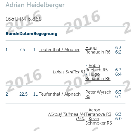
Adrian Heidelberger
16&U R4 6.868
Runde
Datum
Begegnung
Hugo
6:3
1
7.5
1L
Teufenthal / Moutier
Renaudin R6
6:2
-
Robin
Ruetsch R5
6:3
Lukas Striffler R1
-
Hugo
6:4
Renaudin R6
Peter Wyrsch
6:3
2
22.5
1L
Teufenthal / Alpnach
R5
6:1
-
Aaron
Nikolaj Talimaa N4
Terranova R3
6:3
(150)
-
Kevin
6:0
Schmoker R6