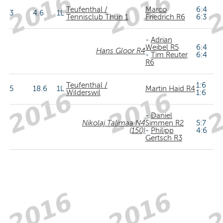
Teufenthal /
Marco
6:4
3
4.6
1L
Tennisclub Thun 1
Friedrich R6
6:3
-
Adrian
Weibel R5
6:4
Hans Gloor R4
-
Tim Reuter
6:4
R6
Teufenthal /
1:6
5
18.6
1L
Martin Haid R4
Wilderswil
1:6
-
Daniel
Nikolaj Talimaa N4
Simmen R2
5:7
(150)
-
Philipp
4:6
Gertsch R3