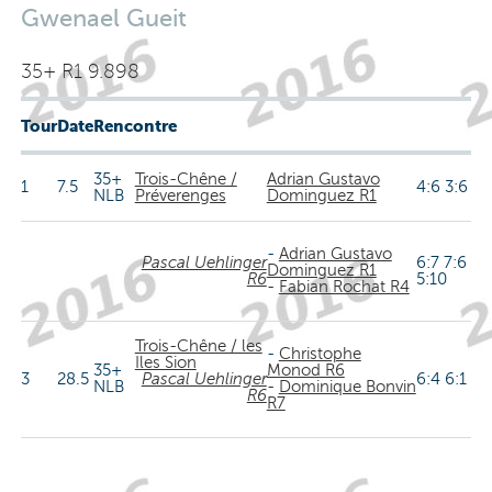
Gwenael Gueit
35+ R1 9.898
Tour
Date
Rencontre
35+
Trois-Chêne /
Adrian Gustavo
1
7.5
4:6 3:6
NLB
Préverenges
Dominguez R1
-
Adrian Gustavo
Pascal Uehlinger
6:7 7:6
Dominguez R1
R6
5:10
-
Fabian Rochat R4
Trois-Chêne / les
-
Christophe
Iles Sion
35+
Monod R6
3
28.5
Pascal Uehlinger
6:4 6:1
NLB
-
Dominique Bonvin
R6
R7