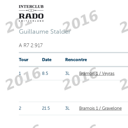
Guillaume Stalder
A R7 2.917
Tour
Date
Rencontre
1
8.5
3L
Bramois 1 / Veyras
2
21.5
3L
Bramois 1 / Gravelone