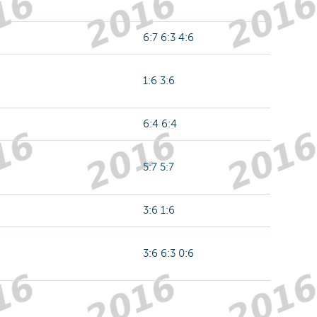
6:7 6:3 4:6
1:6 3:6
6:4 6:4
5:7 5:7
3:6 1:6
3:6 6:3 0:6