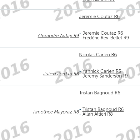
Jeremie Coutaz R6
-
Jeremie Coutaz R6
Alexandre Aubry R9
-
Frédéric Rey-Bellet R9
Nicolas Carlen R6
-
Yannick Carlen R5
Julien Jordan R8
-
Jeremy Sanderson R7
Tristan Bagnoud R6
-
Tristan Bagnoud R6
Timothee Mayoraz R8
-
Allan Altieri R8