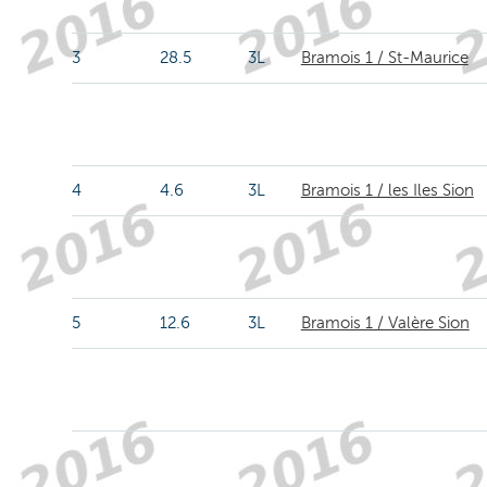
3
28.5
3L
Bramois 1 / St-Maurice
4
4.6
3L
Bramois 1 / les Iles Sion
5
12.6
3L
Bramois 1 / Valère Sion