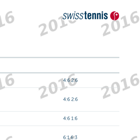
4:6 2:6
4:6 2:6
4:6 1:6
6:1 6:3