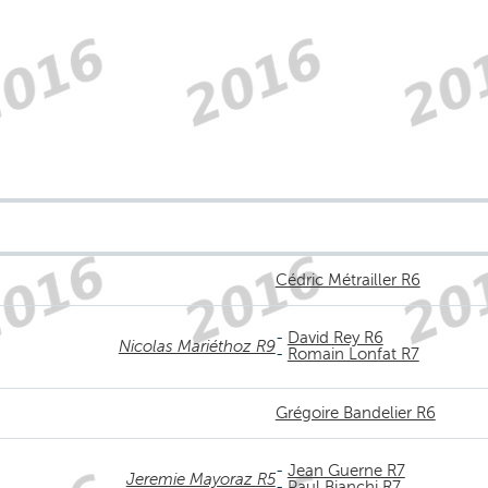
Cédric Métrailler R6
-
David Rey R6
Nicolas Mariéthoz R9
-
Romain Lonfat R7
Grégoire Bandelier R6
-
Jean Guerne R7
Jeremie Mayoraz R5
-
Paul Bianchi R7