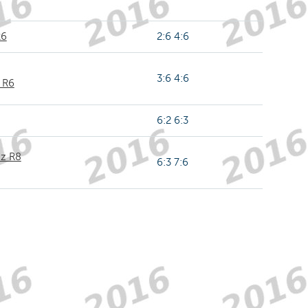
R6
2:6 4:6
3:6 4:6
 R6
6:2 6:3
nz R8
6:3 7:6