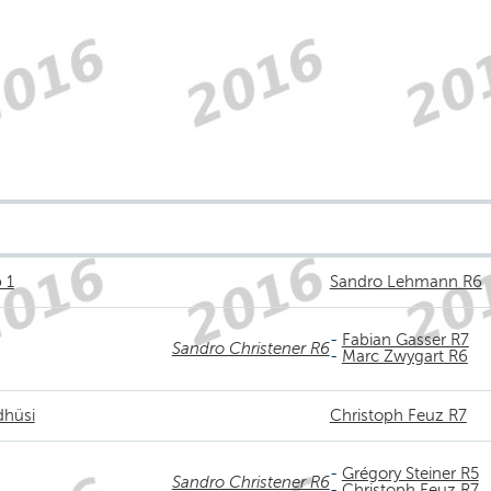
 1
Sandro Lehmann R6
-
Fabian Gasser R7
Sandro Christener R6
-
Marc Zwygart R6
dhüsi
Christoph Feuz R7
-
Grégory Steiner R5
Sandro Christener R6
-
Christoph Feuz R7