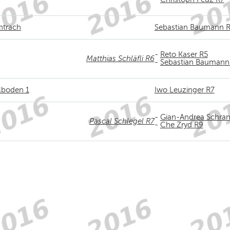
htrach
Sebastian Baumann 
-
Reto Kaser R5
Matthias Schläfli R6
-
Sebastian Baumann
lboden 1
Iwo Leuzinger R7
-
Gian-Andrea Schra
Pascal Schlegel R7
-
Che Zryd R9