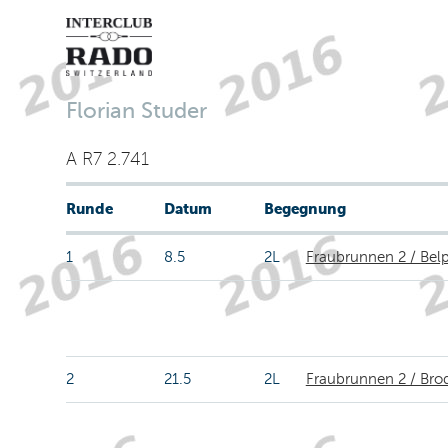
Florian Studer
A R7 2.741
Runde
Datum
Begegnung
1
8.5
2L
Fraubrunnen 2 / Belp
2
21.5
2L
Fraubrunnen 2 / Bro