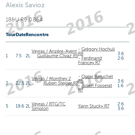
Alexis Savioz
18&U R9 0.864
Tour
Date
Rencontre
-
Grégory Hochuli
Veyras / Anzère-Ayent
R8
3:6
1
7.5
2L
Guillaume Clivaz R5
-
Ferdinand
2:6
Francey R7
-
Oscar Baruchet
Veyras / Monthey 2
R5
3:6
2
22.5
2L
Ruben Steiger R7
-
Julien Fosserat
1:6
R7
Veyras / RTG/TC
2:6
5
19.6
2L
Yann Stucky R7
Simplon
3:6