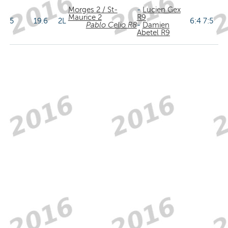
Morges 2 / St-
-
Lucien Gex
Maurice 2
R9
5
19.6
2L
6:4 7:5
Pablo Celio R8
-
Damien
Abetel R9