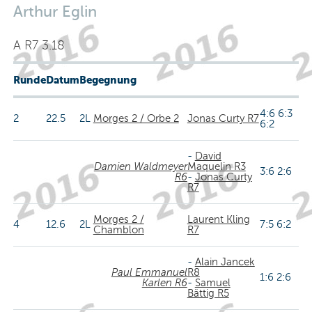
Arthur Eglin
A R7 3.18
Runde
Datum
Begegnung
4:6 6:3
2
22.5
2L
Morges 2 / Orbe 2
Jonas Curty R7
6:2
-
David
Damien Waldmeyer
Maquelin R3
3:6 2:6
R6
-
Jonas Curty
R7
Morges 2 /
Laurent Kling
4
12.6
2L
7:5 6:2
Chamblon
R7
-
Alain Jancek
Paul Emmanuel
R8
1:6 2:6
Karlen R6
-
Samuel
Bättig R5