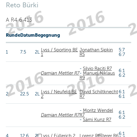
Reto Bürki
A R4 6.413
Runde
Datum
Begegnung
Lyss / Sporting BE
Jonathan Sipkin
5:7
1
7.5
2L
1
R5
6:7
-
Silvio Raciti R7
6:1
Damjan Mettler R7
-
Manuel Niklaus
6:2
R9
Lyss / Neufeld BE
David Schiltknecht
6:1
2
22.5
2L
2
R7
6:1
-
Moritz Wendel
6:1
Damjan Mettler R7
R7
6:2
-
Sämi Kunz R7
6:1
4
12.6
2L
Lyss / Füllerich 2
Lorenz Pfisterer R6