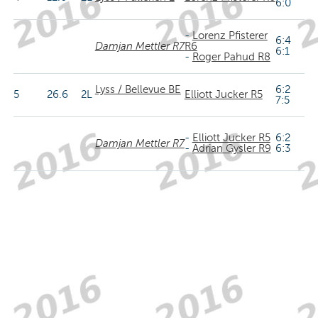
6:0
-
Lorenz Pfisterer
6:4
Damjan Mettler R7
R6
6:1
-
Roger Pahud R8
Lyss / Bellevue BE
6:2
5
26.6
2L
Elliott Jucker R5
7:5
-
Elliott Jucker R5
6:2
Damjan Mettler R7
-
Adrian Gysler R9
6:3