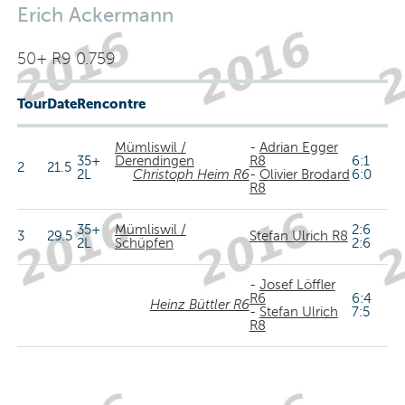
Erich Ackermann
50+ R9 0.759
Tour
Date
Rencontre
Mümliswil /
-
Adrian Egger
35+
Derendingen
R8
6:1
2
21.5
2L
Christoph Heim R6
-
Olivier Brodard
6:0
R8
35+
Mümliswil /
2:6
3
29.5
Stefan Ulrich R8
2L
Schüpfen
2:6
-
Josef Löffler
R6
6:4
Heinz Büttler R6
-
Stefan Ulrich
7:5
R8