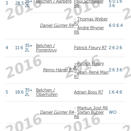
35+
Belchen / Aarberg
Paul Schneider
6:0 1:6
3
28.5
2L
R6
3:6
-
Thomas Weber
R7
Daniel Günter R4
6:0 6:4
-
André Rhyner
R6
35+
Belchen /
4
11.6
Patrick Fleury R7
2:6 2:6
2L
Porrentruy
-
Patrick Fleury
R7
Remo Häner R7
2:6 3:6
-
Jean-René Mari
R7
35+
Belchen /
5
18.6
Adrian Boss R7
1:6 4:6
2L
Oberhofen
-
Markus Jost R6
Daniel Günter R4
-
Stefan Bühler
WO
R6