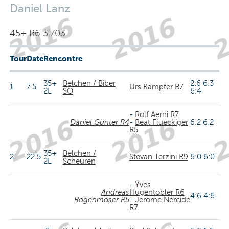
Daniel Lanz
45+ R6 3.703
Tour
Date
Rencontre
35+
Belchen / Biber
2:6 6:3
1
7.5
Urs Kämpfer R7
2L
SO
6:4
-
Rolf Aerni R7
Daniel Günter R4
-
Beat Flueckiger
6:2 6:2
R5
35+
Belchen /
2
22.5
Stevan Terzini R9
6:0 6:0
2L
Scheuren
-
Yves
Andreas
Hugentobler R6
4:6 4:6
Rogenmoser R5
-
Jerome Nercide
R7