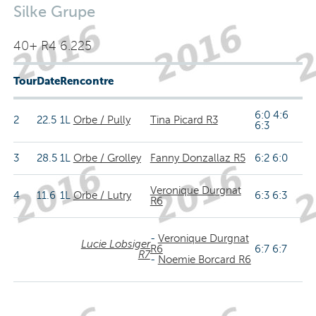
Silke Grupe
40+ R4 6.225
Tour
Date
Rencontre
6:0 4:6
2
22.5
1L
Orbe / Pully
Tina Picard R3
6:3
3
28.5
1L
Orbe / Grolley
Fanny Donzallaz R5
6:2 6:0
Veronique Durgnat
4
11.6
1L
Orbe / Lutry
6:3 6:3
R6
-
Veronique Durgnat
Lucie Lobsiger
R6
6:7 6:7
R7
-
Noemie Borcard R6