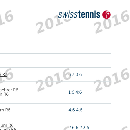
r R7
5:7 0:6
aehrer R6
1:6 4:6
h R6
um R6
4:6 4:6
baum R6
2:6 6:2 3:6
perle R6