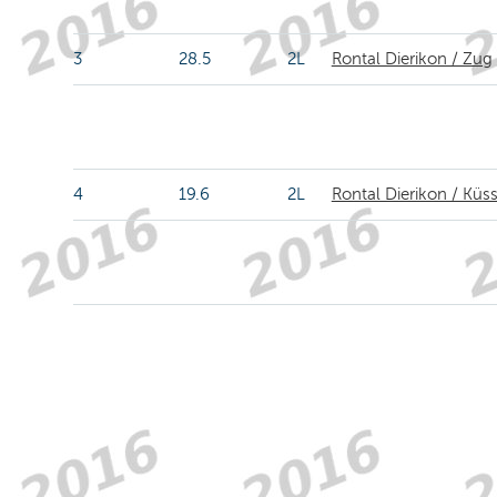
3
28.5
2L
Rontal Dierikon / Zug
4
19.6
2L
Rontal Dierikon / Küss