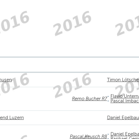
lhusen
Timon Lötsche
-
Flavio Untern
Remo Bucher R7
-
Pascal Imbac
mend Luzern
Daniel Epelba
-
Daniel Epel
Pascal Keusch R8
-
Raphael Gem