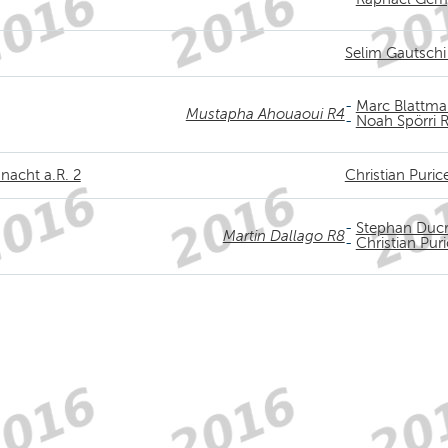
Selim Gautschi
-
Marc Blattma
Mustapha Ahouaoui R4
-
Noah Spörri 
nacht a.R. 2
Christian Puric
-
Stephan Ducr
Martin Dallago R8
-
Christian Pur