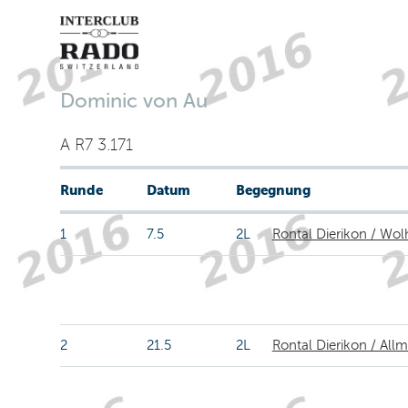
Dominic von Au
A R7 3.171
Runde
Datum
Begegnung
1
7.5
2L
Rontal Dierikon / Wo
2
21.5
2L
Rontal Dierikon / All