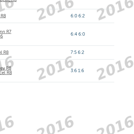
 R8
6:0 6:2
nn R7
6:4 6:0
R6
el R8
7:5 6:2
ey R8
3:6 1:6
icel R8