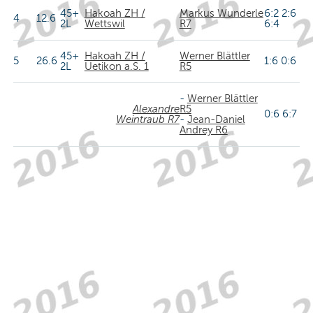
45+
Hakoah ZH /
Markus Wunderle
6:2 2:6
4
12.6
2L
Wettswil
R7
6:4
45+
Hakoah ZH /
Werner Blättler
5
26.6
1:6 0:6
2L
Uetikon a.S. 1
R5
-
Werner Blättler
Alexandre
R5
0:6 6:7
Weintraub R7
-
Jean-Daniel
Andrey R6