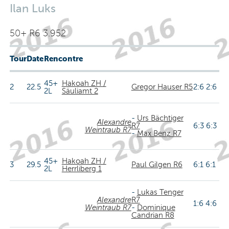
Ilan Luks
50+ R6 3.952
Tour
Date
Rencontre
45+
Hakoah ZH /
2
22.5
Gregor Hauser R5
2:6 2:6
2L
Säuliamt 2
-
Urs Bächtiger
Alexandre
R7
6:3 6:3
Weintraub R7
-
Max Benz R7
45+
Hakoah ZH /
3
29.5
Paul Gilgen R6
6:1 6:1
2L
Herrliberg 1
-
Lukas Tenger
Alexandre
R7
1:6 4:6
Weintraub R7
-
Dominique
Candrian R8