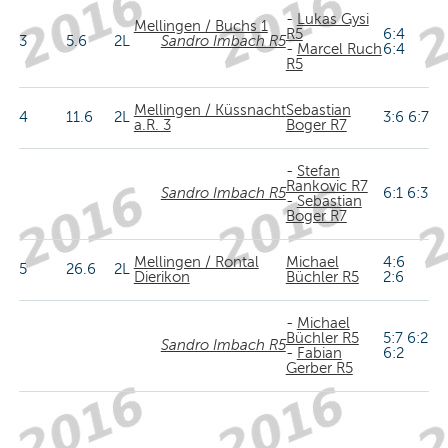
-
Lukas Gysi
Mellingen / Buchs 1
R5
6:4
3
5.6
2L
Sandro Imbach R5
-
Marcel Ruch
6:4
R5
Mellingen / Küssnacht
Sebastian
4
11.6
2L
3:6 6:7
a.R. 3
Boger R7
-
Stefan
Rankovic R7
Sandro Imbach R5
6:1 6:3
-
Sebastian
Boger R7
Mellingen / Rontal
Michael
4:6
5
26.6
2L
Dierikon
Büchler R5
2:6
-
Michael
Büchler R5
5:7 6:2
Sandro Imbach R5
-
Fabian
6:2
Gerber R5