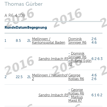
Thomas Gürber
A R6 4.109
Runde
Datum
Begegnung
Mellingen /
Dominik
2:6
1
8.5
2L
Kantonsspital Baden
Sinniger R6
4:6
-
Dominik
Sinniger R6
Sandro Imbach R5
6:2 6:3
-
Roland Eglin
R7
Mellingen / Neuenhof
George
4:6
2
22.5
2L
2
Kollias R6
2:6
-
George
Kollias R6
Sandro Imbach R5
6:1 6:2
-
Markus
Majid R7