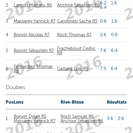
6:2 1:6
2
Lamon Mathieu R6
Anchise Sébastien R6
6:4
3
Masserey Yannick R7
Carvignesi Sacha R5
0:6 1:6
4
Bonvin Nicolas R7
Roch Thomas R7
2:6 0:6
Fracheboud Cedric
5
Bonvin Sébastien R7
7:6 6:4
R8
Fernandez Thomas
6
Gaillard Loïc R9
7:5 6:4
R8
Doubles:
Pos
Lens
Rive-Bleue
Résultats
Bonvin Dylan R5
Roch Samuel R6
1
3:6 2:6
Masserey Yannick R7
Anchise Sébastien R6