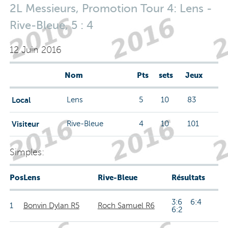
2L Messieurs, Promotion Tour 4: Lens -
Rive-Bleue, 5 : 4
12 Juin 2016
Nom
Pts
sets
Jeux
Local
Lens
5
10
83
Visiteur
Rive-Bleue
4
10
101
Simples:
Pos
Lens
Rive-Bleue
Résultats
3:6 6:4
1
Bonvin Dylan R5
Roch Samuel R6
6:2