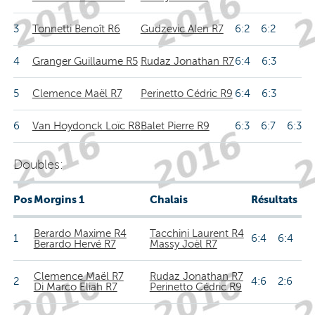
3
Tonnetti Benoît R6
Gudzevic Alen R7
6:2 6:2
4
Granger Guillaume R5
Rudaz Jonathan R7
6:4 6:3
5
Clemence Maël R7
Perinetto Cédric R9
6:4 6:3
6
Van Hoydonck Loïc R8
Balet Pierre R9
6:3 6:7 6:3
Doubles:
Pos
Morgins 1
Chalais
Résultats
Berardo Maxime R4
Tacchini Laurent R4
1
6:4 6:4
Berardo Hervé R7
Massy Joël R7
Clemence Maël R7
Rudaz Jonathan R7
2
4:6 2:6
Di Marco Eliah R7
Perinetto Cédric R9