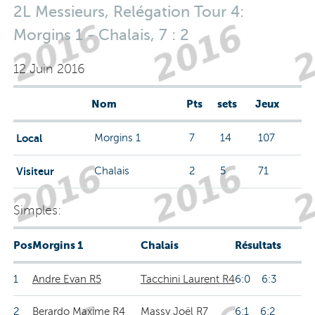
2L Messieurs, Relégation Tour 4:
Morgins 1 - Chalais, 7 : 2
12 Juin 2016
Nom
Pts
sets
Jeux
Local
Morgins 1
7
14
107
Visiteur
Chalais
2
5
71
Simples:
Pos
Morgins 1
Chalais
Résultats
1
Andre Evan R5
Tacchini Laurent R4
6:0 6:3
2
Berardo Maxime R4
Massy Joël R7
6:1 6:2