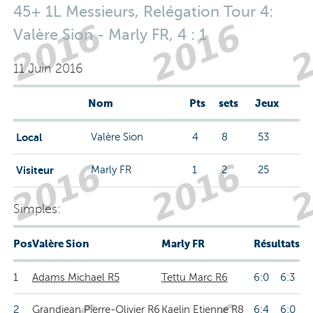
45+ 1L Messieurs, Relégation Tour 4:
Valère Sion - Marly FR, 4 : 1
11 Juin 2016
Nom
Pts
sets
Jeux
Local
Valère Sion
4
8
53
Visiteur
Marly FR
1
2
25
Simples:
Pos
Valère Sion
Marly FR
Résultats
1
Adams Michael R5
Tettu Marc R6
6:0 6:3
2
Grandjean Pierre-Olivier R6
Kaelin Etienne R8
6:4 6:0