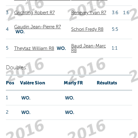
3
Grichting Robert R7
Renevey Yvan R7
3:6 1:6
Gaudin Jean-Pierre R7
4
Schori Fredy R8
5:5
WO.
Baud Jean-Marc
5
WO.
1:1
Theytaz William R8
R8
Doubles:
Pos
Valère Sion
Marly FR
Résultats
1
WO.
WO.
2
WO.
WO.