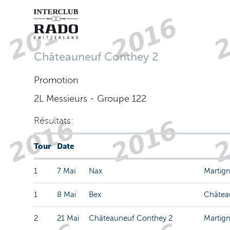
Châteauneuf Conthey 2
Promotion
2L Messieurs - Groupe 122
Résultats:
Tour
Date
1
7 Mai
Nax
Martign
1
8 Mai
Bex
Châtea
2
21 Mai
Châteauneuf Conthey 2
Martign