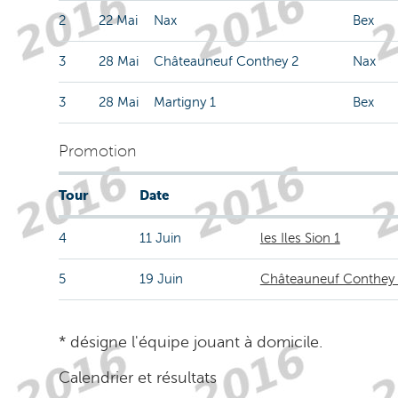
2
22 Mai
Nax
Bex
3
28 Mai
Châteauneuf Conthey 2
Nax
3
28 Mai
Martigny 1
Bex
Promotion
Tour
Date
4
11 Juin
les Iles Sion 1
5
19 Juin
Châteauneuf Conthey 
* désigne l'équipe jouant à domicile.
Calendrier et résultats