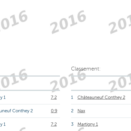
Classement:
y 1
7:2
1
Châteauneuf Conthey 2
uneuf Conthey 2
0:9
2
Nax
y 1
7:2
3
Martigny 1