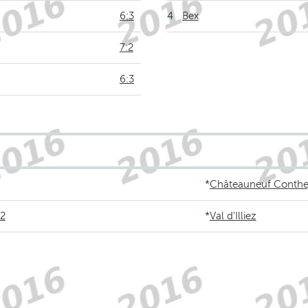
6:3
4
Bex
7:2
6:3
*
Châteauneuf Conthe
2
*
Val d'Illiez