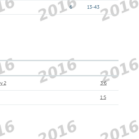
6
13-43
y 2
3:6
1:5