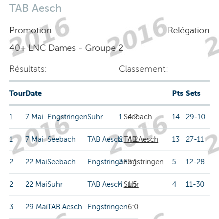
TAB Aesch
Promotion
Relégation
40+ LNC Dames - Groupe 2
Résultats:
Classement:
Tour
Date
Pts
Sets
1
7 Mai
Engstringen
Suhr
1
Seebach
4:2
14
29-10
1
7 Mai
Seebach
TAB Aesch
2
TAB Aesch
4:2
13
27-11
2
22 Mai
Seebach
Engstringen
3
Engstringen
5:1
5
12-28
2
22 Mai
Suhr
TAB Aesch
4
Suhr
1:5
4
11-30
3
29 Mai
TAB Aesch
Engstringen
6:0