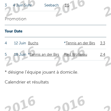
3
4 Juin
Suhr
Seebach
1:5
Promotion
Tour
Date
4
12 Juin
Buchs
*
Tennis an der Birs
3:3
5
18 Juin
*
Tennis an der Birs
Ried Wollerau
2:4
* désigne l'équipe jouant à domicile.
Calendrier et résultats