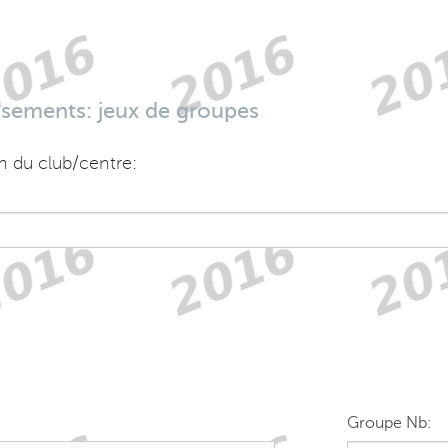
assements: jeux de groupes
m du club/centre:
Groupe Nb: