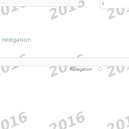
 relégation
Relégation