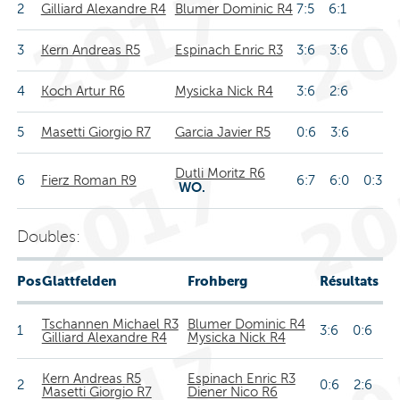
2
Gilliard Alexandre R4
Blumer Dominic R4
7:5 6:1
3
Kern Andreas R5
Espinach Enric R3
3:6 3:6
4
Koch Artur R6
Mysicka Nick R4
3:6 2:6
5
Masetti Giorgio R7
Garcia Javier R5
0:6 3:6
Dutli Moritz R6
6
Fierz Roman R9
6:7 6:0 0:3
WO.
Doubles:
Pos
Glattfelden
Frohberg
Résultats
Tschannen Michael R3
Blumer Dominic R4
1
3:6 0:6
Gilliard Alexandre R4
Mysicka Nick R4
Kern Andreas R5
Espinach Enric R3
2
0:6 2:6
Masetti Giorgio R7
Diener Nico R6