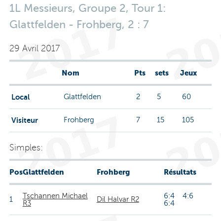
1L Messieurs, Groupe 2, Tour 1:
Glattfelden - Frohberg, 2 : 7
29 Avril 2017
Nom
Pts
sets
Jeux
Local
Glattfelden
2
5
60
Visiteur
Frohberg
7
15
105
Simples:
Pos
Glattfelden
Frohberg
Résultats
Tschannen Michael
6:4 4:6
1
Dil Halvar R2
R3
6:4