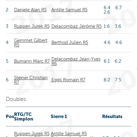
6:4 6:7
2
Daniele Alan R5
Antille Samuel R5
2:6
3
Ruppen Jurek R5
Delacombaz Jérôme R5
1:6 3:6
Gemmet Gilbert
4
Berthod Julien R5
4:6 4:6
R5
Delacombaz Jean-Yves
5
Bumann Marc R7
6:1 6:2
R6
Steiner Christian
6
Eggs Romain R7
6:2 7:5
R7
Doubles:
RTG/TC
Pos
Sierre 1
Résultats
Simplon
Ruppen Jurek R5
Antille Samuel R5