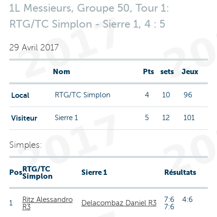
1L Messieurs, Groupe 50, Tour 1:
RTG/TC Simplon - Sierre 1, 4 : 5
29 Avril 2017
Nom
Pts
sets
Jeux
Local
RTG/TC Simplon
4
10
96
Visiteur
Sierre 1
5
12
101
Simples:
RTG/TC
Pos
Sierre 1
Résultats
Simplon
Ritz Alessandro
7:6 4:6
1
Delacombaz Daniel R3
R3
7:6