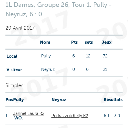
1L Dames, Groupe 26, Tour 1: Pully -
Neyruz, 6 : 0
29 Avril 2017
Nom
Pts
sets
Jeux
Local
Pully
6
12
72
Visiteur
Neyruz
0
0
21
Simples:
Pos
Pully
Neyruz
Résultats
Jähnel Laura R2
1
Pedrazzoli Kelly R2
6:1 3:0
WO.