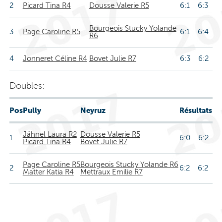
2
Picard Tina R4
Dousse Valerie R5
6:1 6:3
Bourgeois Stucky Yolande
3
Page Caroline R5
6:1 6:4
R6
4
Jonneret Céline R4
Bovet Julie R7
6:3 6:2
Doubles:
Pos
Pully
Neyruz
Résultats
Jähnel Laura R2
Dousse Valerie R5
1
6:0 6:2
Picard Tina R4
Bovet Julie R7
Page Caroline R5
Bourgeois Stucky Yolande R6
2
6:2 6:2
Matter Katia R4
Mettraux Emilie R7