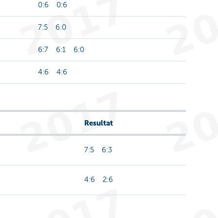
0:6 0:6
7:5 6:0
6:7 6:1 6:0
4:6 4:6
Resultat
7:5 6:3
4:6 2:6