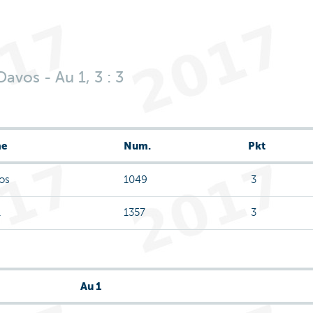
vos - Au 1, 3 : 3
e
Num.
Pkt
os
1049
3
1
1357
3
Au 1