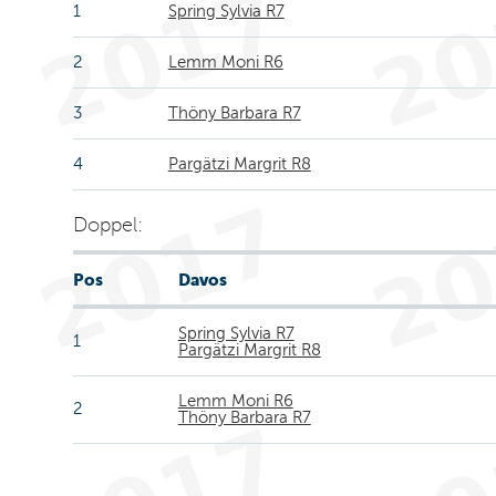
1
Spring Sylvia R7
2
Lemm Moni R6
3
Thöny Barbara R7
4
Pargätzi Margrit R8
Doppel:
Pos
Davos
Spring Sylvia R7
1
Pargätzi Margrit R8
Lemm Moni R6
2
Thöny Barbara R7