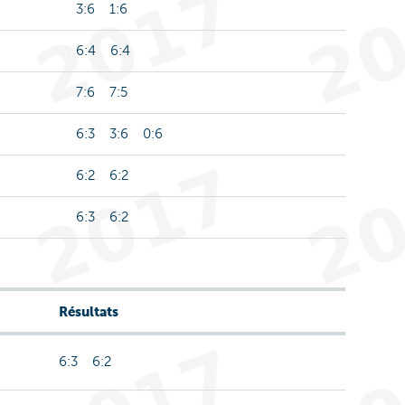
3:6 1:6
6:4 6:4
7:6 7:5
6:3 3:6 0:6
6:2 6:2
6:3 6:2
Résultats
6:3 6:2