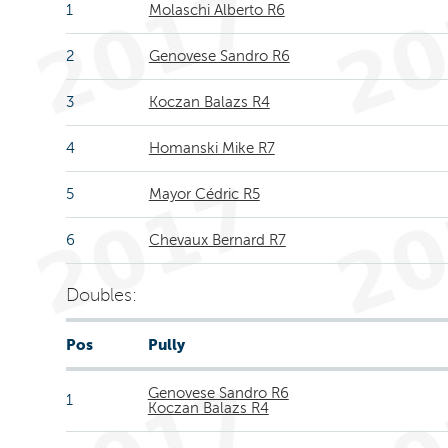
1
Molaschi Alberto R6
2
Genovese Sandro R6
3
Koczan Balazs R4
4
Homanski Mike R7
5
Mayor Cédric R5
6
Chevaux Bernard R7
Doubles:
Pos
Pully
Genovese Sandro R6
1
Koczan Balazs R4