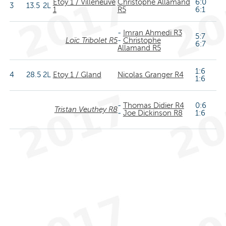
Etoy 1 / Villeneuve
Christophe Allamand
6:0
3
13.5
2L
1
R5
6:1
-
Imran Ahmedi R3
5:7
Loïc Tribolet R5
-
Christophe
6:7
Allamand R5
1:6
4
28.5
2L
Etoy 1 / Gland
Nicolas Granger R4
1:6
-
Thomas Didier R4
0:6
Tristan Veuthey R8
-
Joe Dickinson R8
1:6