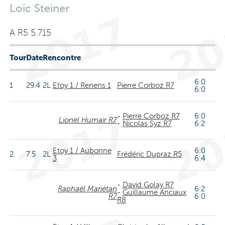
Loïc Steiner
A R5 5.715
Tour
Date
Rencontre
6:0
1
29.4
2L
Etoy 1 / Renens 1
Pierre Corboz R7
6:0
-
Pierre Corboz R7
6:0
Lionel Humair R7
-
Nicolas Syz R7
6:2
Etoy 1 / Aubonne
6:0
2
7.5
2L
Frédéric Dupraz R5
3
6:4
-
David Golay R7
Raphaël Mariétan
6:2
-
Guillaume Anciaux
R7
6:0
R8