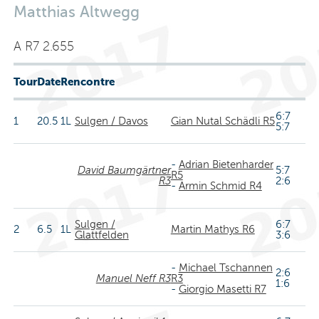
Matthias Altwegg
A R7 2.655
Tour
Date
Rencontre
6:7
1
20.5
1L
Sulgen / Davos
Gian Nutal Schädli R5
5:7
-
Adrian Bietenharder
David Baumgärtner
5:7
R5
R3
2:6
-
Armin Schmid R4
Sulgen /
6:7
2
6.5
1L
Martin Mathys R6
Glattfelden
3:6
-
Michael Tschannen
2:6
Manuel Neff R3
R3
1:6
-
Giorgio Masetti R7