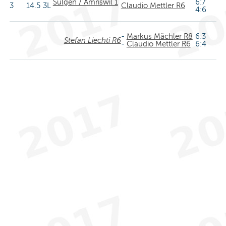
Sulgen / Amriswil 1
6:7
3
14.5
3L
Claudio Mettler R6
4:6
-
Markus Mächler R8
6:3
Stefan Liechti R6
-
Claudio Mettler R6
6:4