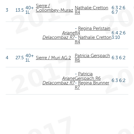
Sierre /
40+
Nathalie Cretton
6:3 2:6
3
13.5
Collombey-Muraz
1L
R4
6:7
-
Regina Perlstain
Ariane
R4
6:4 2:6
Delacombaz R7
-
Nathalie Cretton
3:10
R4
40+
Patricia Gerspach
4
27.5
Sierre / Muri AG 2
6:3 6:2
1L
R6
-
Patricia
Ariane
Gerspach R6
6:3 6:2
Delacombaz R7
-
Regina Brunner
R7