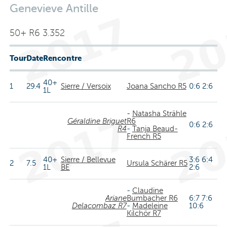
Genevieve Antille
50+ R6 3.352
Tour
Date
Rencontre
40+
1
29.4
Sierre / Versoix
Joana Sancho R5
0:6 2:6
1L
-
Natasha Strähle
Géraldine Briguet
R6
0:6 2:6
R4
-
Tanja Beaud-
French R5
40+
Sierre / Bellevue
3:6 6:4
2
7.5
Ursula Schärer R5
1L
BE
2:6
-
Claudine
Ariane
Bumbacher R6
6:7 7:6
Delacombaz R7
-
Madeleine
10:6
Kilchör R7