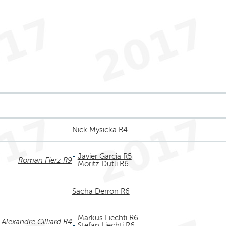
Nick Mysicka R4
-
Javier Garcia R5
Roman Fierz R9
-
Moritz Dutli R6
Sacha Derron R6
-
Markus Liechti R6
Alexandre Gilliard R4
-
Stefan Liechti R6