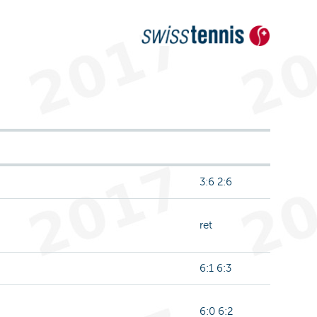
3:6 2:6
ret
6:1 6:3
6:0 6:2