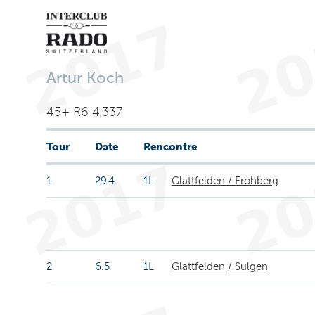
Artur Koch
45+ R6 4.337
Tour
Date
Rencontre
1
29.4
1L
Glattfelden / Frohberg
2
6.5
1L
Glattfelden / Sulgen