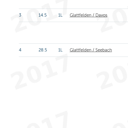
3
14.5
1L
Glattfelden / Davos
4
28.5
1L
Glattfelden / Seebach