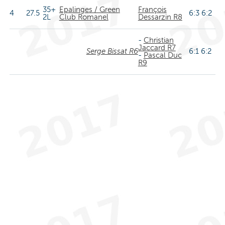
35+
Epalinges / Green
François
4
27.5
6:3 6:2
2L
Club Romanel
Dessarzin R8
-
Christian
Jaccard R7
Serge Bissat R6
6:1 6:2
-
Pascal Duc
R9