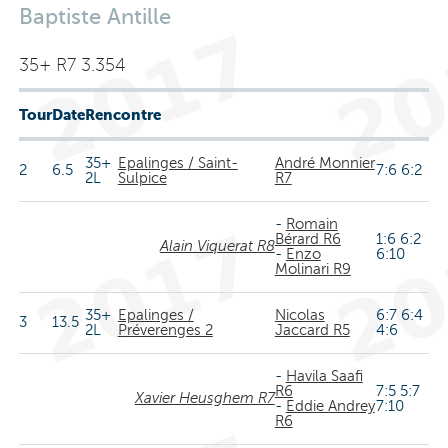
Baptiste Antille
35+ R7 3.354
Tour
Date
Rencontre
35+
Epalinges / Saint-
André Monnier
2
6.5
7:6 6:2
2L
Sulpice
R7
-
Romain
Bérard R6
1:6 6:2
Alain Viquerat R8
-
Enzo
6:10
Molinari R9
35+
Epalinges /
Nicolas
6:7 6:4
3
13.5
2L
Préverenges 2
Jaccard R5
4:6
-
Havila Saafi
R6
7:5 5:7
Xavier Heusghem R7
-
Eddie Andrey
7:10
R6