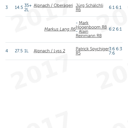
35+
Alpnach / Oberägeri
Jürg Schälchli
3
14.5
6:1 6:1
2L
R6
-
Mark
Hogenboom R8
Markus Lang R6
6:2 6:1
-
Alain
Reinmann R8
Patrick Spychiger
3:6 6:3
4
27.5
1L
Alpnach / Lyss 2
R5
7:6