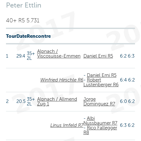
Peter Ettlin
40+ R5 5.731
Tour
Date
Rencontre
Alpnach /
35+
1
29.4
Viscosuisse-Emmen
Daniel Erni R5
6:2 6:3
2L
-
Daniel Erni R5
Winfried Hirschle R6
-
Robert
6:4 6:2
Lustenberger R6
35+
Alpnach / Allmend
Jorge
2
20.5
6:0 6:2
2L
Zug 1
Dominguez R7
-
Albi
Nussbaumer R7
Linus Imfeld R7
6:3 6:2
-
Rico Fallegger
R8