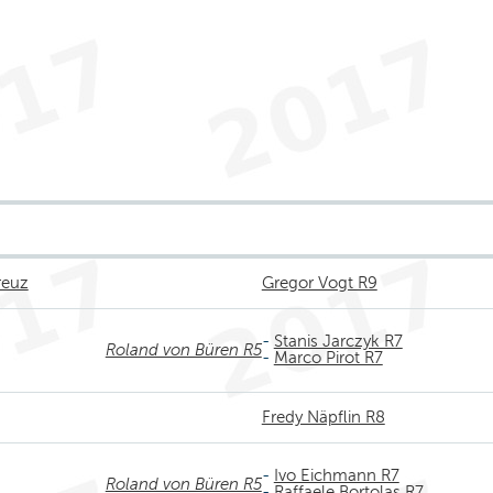
reuz
Gregor Vogt R9
-
Stanis Jarczyk R7
Roland von Büren R5
-
Marco Pirot R7
Fredy Näpflin R8
-
Ivo Eichmann R7
Roland von Büren R5
-
Raffaele Bortolas R7