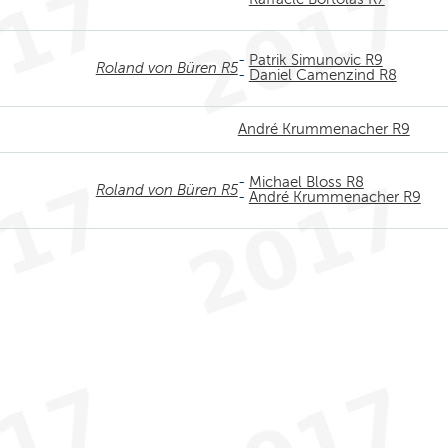
-
Patrik Simunovic R9
Roland von Büren R5
-
Daniel Camenzind R8
André Krummenacher R9
-
Michael Bloss R8
Roland von Büren R5
-
André Krummenacher R9