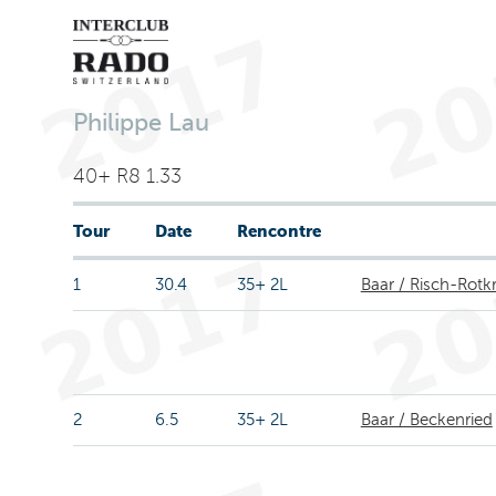
Philippe Lau
40+ R8 1.33
Tour
Date
Rencontre
1
30.4
35+ 2L
Baar / Risch-Rotk
2
6.5
35+ 2L
Baar / Beckenried