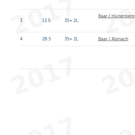
Baar / Hünenberg
3
13.5
35+ 2L
4
28.5
35+ 2L
Baar / Alpnach