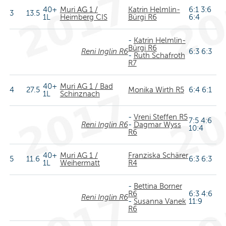
40+
Muri AG 1 /
Katrin Helmlin-
6:1 3:6
3
13.5
1L
Heimberg CIS
Bürgi R6
6:4
-
Katrin Helmlin-
Bürgi R6
Reni Inglin R6
6:3 6:3
-
Ruth Schafroth
R7
40+
Muri AG 1 / Bad
4
27.5
Monika Wirth R5
6:4 6:1
1L
Schinznach
-
Vreni Steffen R5
7:5 4:6
Reni Inglin R6
-
Dagmar Wyss
10:4
R6
40+
Muri AG 1 /
Franziska Schärer
5
11.6
6:3 6:3
1L
Weihermatt
R4
-
Bettina Borner
R6
6:3 4:6
Reni Inglin R6
-
Susanna Vanek
11:9
R6