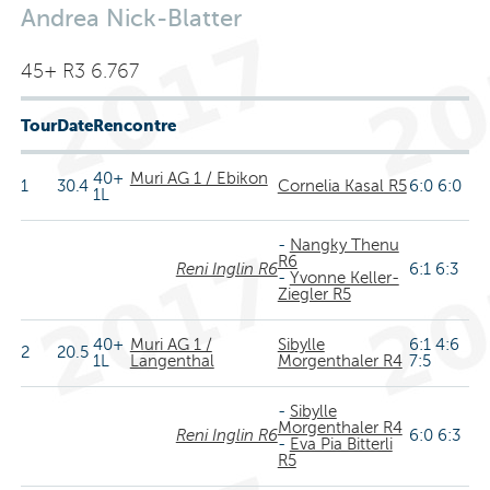
Andrea Nick-Blatter
45+ R3 6.767
Tour
Date
Rencontre
40+
Muri AG 1 / Ebikon
1
30.4
Cornelia Kasal R5
6:0 6:0
1L
-
Nangky Thenu
R6
Reni Inglin R6
6:1 6:3
-
Yvonne Keller-
Ziegler R5
40+
Muri AG 1 /
Sibylle
6:1 4:6
2
20.5
1L
Langenthal
Morgenthaler R4
7:5
-
Sibylle
Morgenthaler R4
Reni Inglin R6
6:0 6:3
-
Eva Pia Bitterli
R5