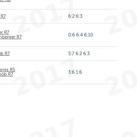
 R7
6:2 6:3
er R7
0:6 6:4 6:10
mberger R7
öb R7
5:7 6:2 6:3
ungs R5
3:6 1:6
höb R7