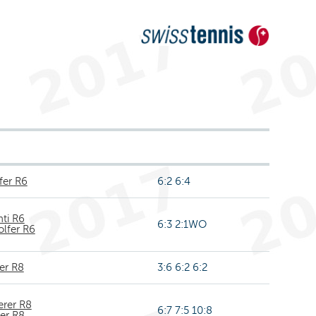
fer R6
6:2 6:4
hti R6
6:3 2:1WO
lfer R6
er R8
3:6 6:2 6:2
erer R8
6:7 7:5 10:8
er R8