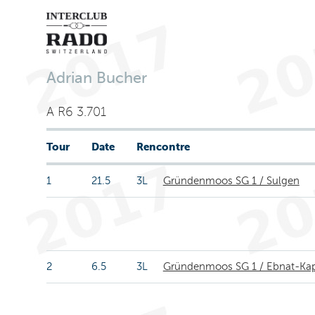
Adrian Bucher
A R6 3.701
Tour
Date
Rencontre
1
21.5
3L
Gründenmoos SG 1 / Sulgen
2
6.5
3L
Gründenmoos SG 1 / Ebnat-Ka