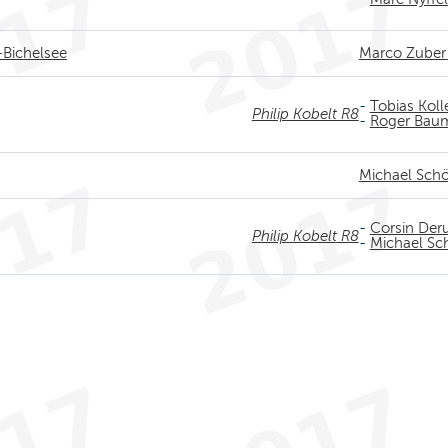
-Bichelsee
Marco Zuber
-
Tobias Koll
Philip Kobelt R8
-
Roger Bau
Michael Sch
-
Corsin Der
Philip Kobelt R8
-
Michael Sc