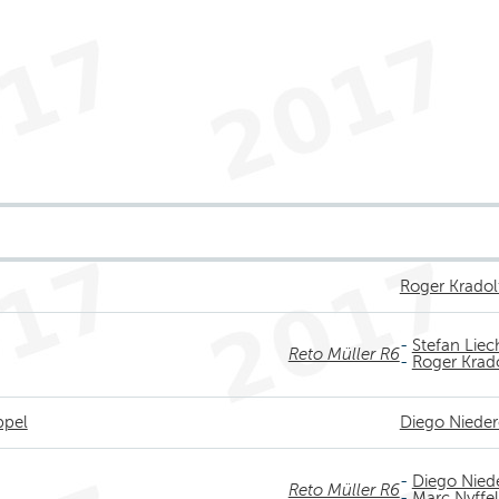
Roger Kradol
-
Stefan Liec
Reto Müller R6
-
Roger Krado
ppel
Diego Nieder
-
Diego Nied
Reto Müller R6
-
Marc Nyffel