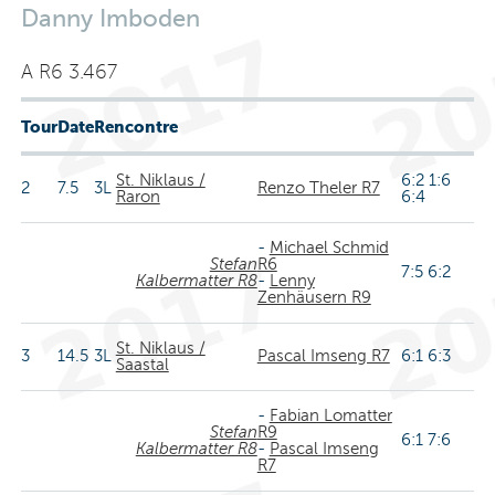
Danny Imboden
A R6 3.467
Tour
Date
Rencontre
St. Niklaus /
6:2 1:6
2
7.5
3L
Renzo Theler R7
Raron
6:4
-
Michael Schmid
Stefan
R6
7:5 6:2
Kalbermatter R8
-
Lenny
Zenhäusern R9
St. Niklaus /
3
14.5
3L
Pascal Imseng R7
6:1 6:3
Saastal
-
Fabian Lomatter
Stefan
R9
6:1 7:6
Kalbermatter R8
-
Pascal Imseng
R7