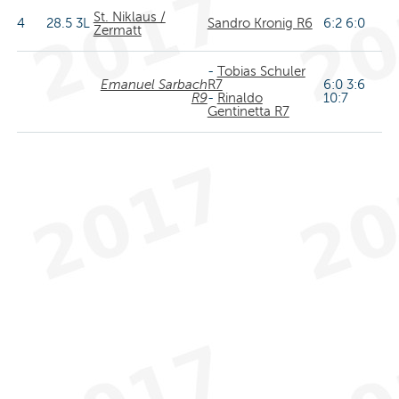
St. Niklaus /
4
28.5
3L
Sandro Kronig R6
6:2 6:0
Zermatt
-
Tobias Schuler
Emanuel Sarbach
R7
6:0 3:6
R9
-
Rinaldo
10:7
Gentinetta R7