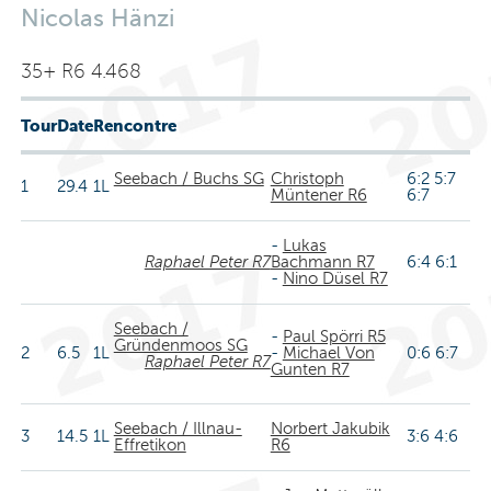
Nicolas Hänzi
35+ R6 4.468
Tour
Date
Rencontre
Seebach / Buchs SG
Christoph
6:2 5:7
1
29.4
1L
Müntener R6
6:7
-
Lukas
Raphael Peter R7
Bachmann R7
6:4 6:1
-
Nino Düsel R7
Seebach /
-
Paul Spörri R5
Gründenmoos SG
2
6.5
1L
-
Michael Von
0:6 6:7
Raphael Peter R7
Gunten R7
Seebach / Illnau-
Norbert Jakubik
3
14.5
1L
3:6 4:6
Effretikon
R6