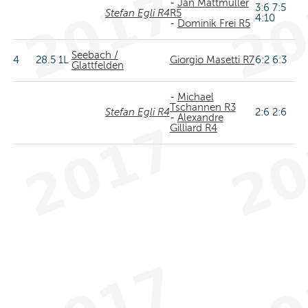
-
Jan Mattmüller
3:6 7:5
Stefan Egli R4
R5
4:10
-
Dominik Frei R5
Seebach /
4
28.5
1L
Giorgio Masetti R7
6:2 6:3
Glattfelden
-
Michael
Tschannen R3
Stefan Egli R4
2:6 2:6
-
Alexandre
Gilliard R4