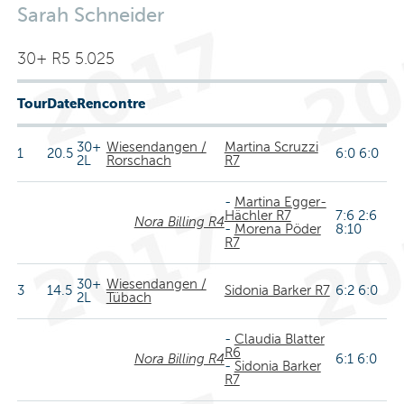
Sarah Schneider
30+ R5 5.025
Tour
Date
Rencontre
30+
Wiesendangen /
Martina Scruzzi
1
20.5
6:0 6:0
2L
Rorschach
R7
-
Martina Egger-
Hächler R7
7:6 2:6
Nora Billing R4
-
Morena Pöder
8:10
R7
30+
Wiesendangen /
3
14.5
Sidonia Barker R7
6:2 6:0
2L
Tübach
-
Claudia Blatter
R6
Nora Billing R4
6:1 6:0
-
Sidonia Barker
R7