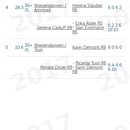
30+
Wiesendangen /
Helena Stauber
4
28.5
6:0 6:2
2L
Amriswil
R6
-
Erika Alder R5
6:2 3:6
Sereina Caduff R8
-
Sian Eggmann
12:10
R6
30+
Wiesendangen /
5
10.6
Karin Demont R8
6:0 6:0
2L
Trun
-
Ricarda Tuor R6
6:4 4:6
Renate Disler R9
-
Karin Demont
6:10
R8