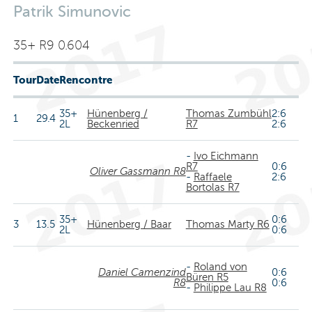
Patrik Simunovic
35+ R9 0.604
Tour
Date
Rencontre
35+
Hünenberg /
Thomas Zumbühl
2:6
1
29.4
2L
Beckenried
R7
2:6
-
Ivo Eichmann
R7
0:6
Oliver Gassmann R8
-
Raffaele
2:6
Bortolas R7
35+
0:6
3
13.5
Hünenberg / Baar
Thomas Marty R6
2L
0:6
-
Roland von
Daniel Camenzind
0:6
Büren R5
R8
0:6
-
Philippe Lau R8