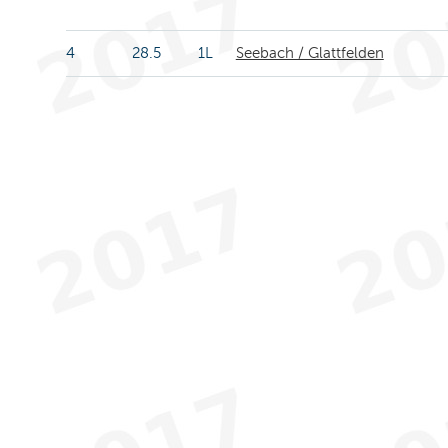
4
28.5
1L
Seebach / Glattfelden