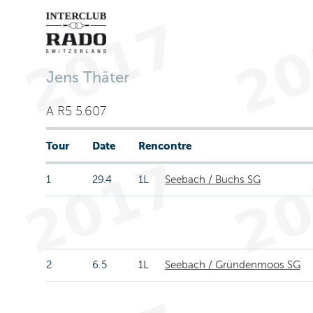
Jens Thäter
A R5 5.607
Tour
Date
Rencontre
1
29.4
1L
Seebach / Buchs SG
2
6.5
1L
Seebach / Gründenmoos SG