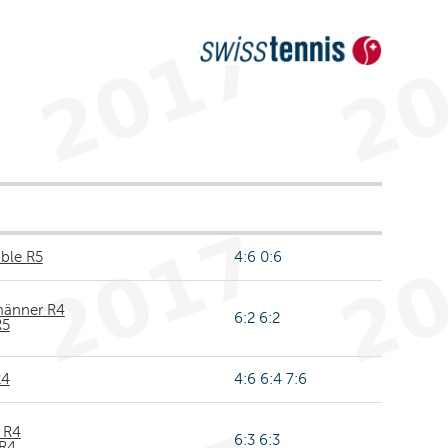
ble R5
4:6 0:6
änner R4
6:2 6:2
R5
R4
4:6 6:4 7:6
 R4
6:3 6:3
 R4