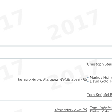
Christoph Steu
-
Markus Hofm
Ernesto Arturo Marquez Waldthausen R5
-
David Göldi 
Tom Knöpfel 
-
Tom Knöpfel
Alexander Lowe R6
-
Stefan Kuhn