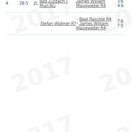
Bad Zurzach /
James William
3:6
4
28.5
2L
Muri AG
Maugweiler R4
4:6
-
Beat Raschle R4
7:6
Stefan Widmer R7
-
James William
7:5
Maugweiler R4