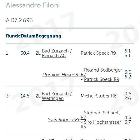
Alessandro Filoni
A R7 2.693
Runde
Datum
Begegnung
Bad Zurzach /
6:1
1
30.4
2L
Patrick Speck R9
Reinach AG
6:1
-
Roland Sollberger
6:0
Dominic Huser R5
R7
6:2
-
Patrick Speck R9
Bad Zurzach /
0:6
3
14.5
2L
Michel Stuber R6
Wettingen
2:6
-
Stephan Schaerli
R7
4:6
Yves Rohner R6
-
Siro Hochstrasser
6:7
R5