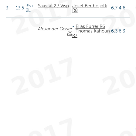
35+
Saastal 2 / Visp
Josef Bertholjotti
3
13.5
6:7 4:6
2L
R8
-
Elias Furrer R6
Alexander Geiser
-
Thomas Kahoun
6:3 6:3
R5
R7