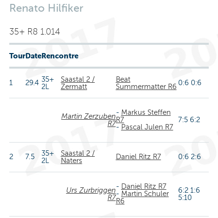
Renato Hilfiker
35+ R8 1.014
Tour
Date
Rencontre
35+
Saastal 2 /
Beat
1
29.4
0:6 0:6
2L
Zermatt
Summermatter R6
-
Markus Steffen
Martin Zerzuben
R7
7:5 6:2
R7
-
Pascal Julen R7
35+
Saastal 2 /
2
7.5
Daniel Ritz R7
0:6 2:6
2L
Naters
-
Daniel Ritz R7
Urs Zurbriggen
6:2 1:6
-
Martin Schuler
R7
5:10
R6