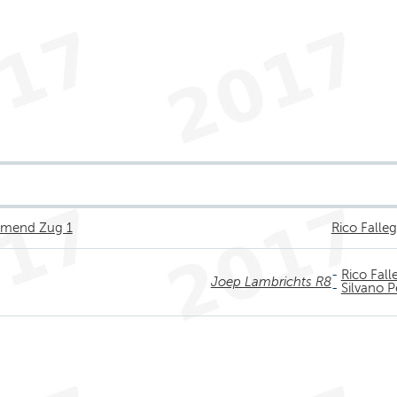
llmend Zug 1
Rico Falle
-
Rico Fall
Joep Lambrichts R8
-
Silvano P