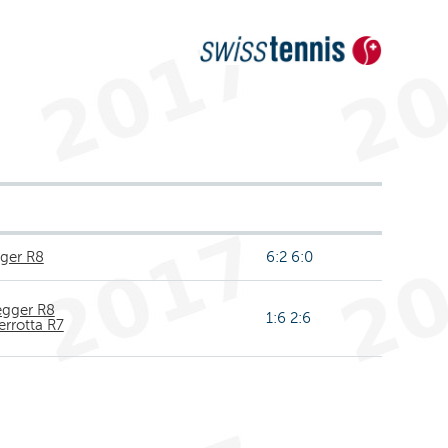
gger R8
6:2 6:0
egger R8
1:6 2:6
errotta R7