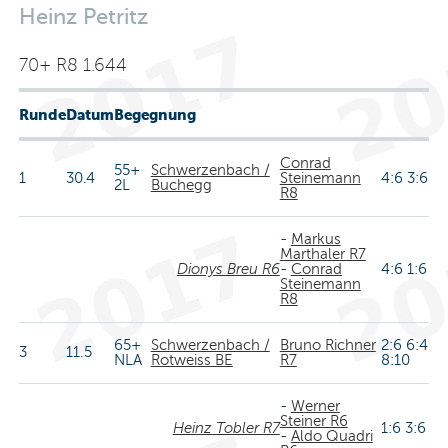
Heinz Petritz
70+ R8 1.644
Runde
Datum
Begegnung
Conrad
55+
Schwerzenbach /
1
30.4
Steinemann
4:6 3:6
2L
Buchegg
R8
-
Markus
Marthaler R7
Dionys Breu R6
-
Conrad
4:6 1:6
Steinemann
R8
65+
Schwerzenbach /
Bruno Richner
2:6 6:4
3
11.5
NLA
Rotweiss BE
R7
8:10
-
Werner
Steiner R6
Heinz Tobler R7
1:6 3:6
-
Aldo Quadri