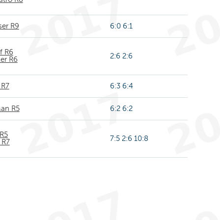
ser R9
6:0 6:1
f R6
2:6 2:6
ler R6
 R7
6:3 6:4
Man R5
6:2 6:2
 R5
7:5 2:6 10:8
 R7