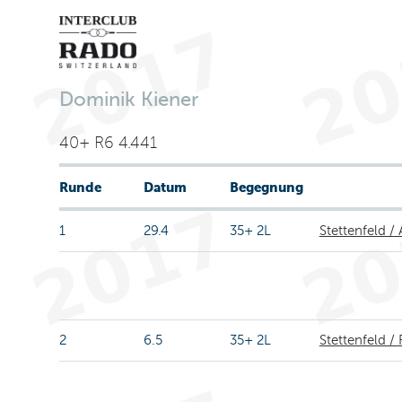
Dominik Kiener
40+ R6 4.441
Runde
Datum
Begegnung
1
29.4
35+ 2L
Stettenfeld /
2
6.5
35+ 2L
Stettenfeld /