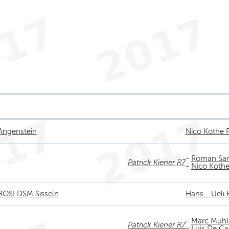
 Angenstein
Nico Kothe 
-
Roman San
Patrick Kiener R7
-
Nico Kothe
 ROSI DSM Sisseln
Hans - Ueli 
-
Marc Müh
Patrick Kiener R7
-
Luis De Ca