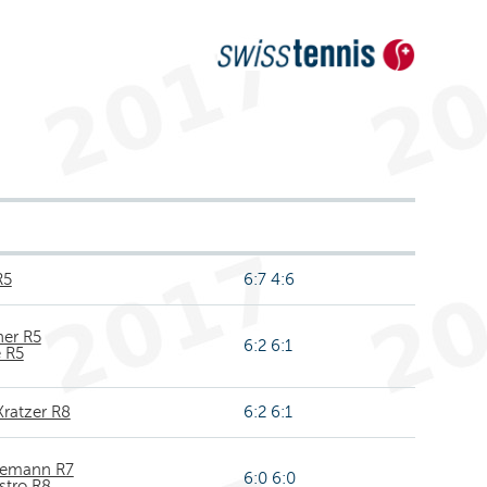
R5
6:7 4:6
er R5
6:2 6:1
 R5
Kratzer R8
6:2 6:1
lemann R7
6:0 6:0
stro R8