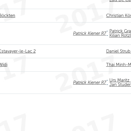
 Böckten
Christian Kö
-
Patrick Gra
Patrick Kiener R7
-
Kilian Rotz
 Estavayer-le-Lac 2
Daniel Strub
Widi
Thai Minh-
-
Urs Maritz
Patrick Kiener R7
-
Jan Studer