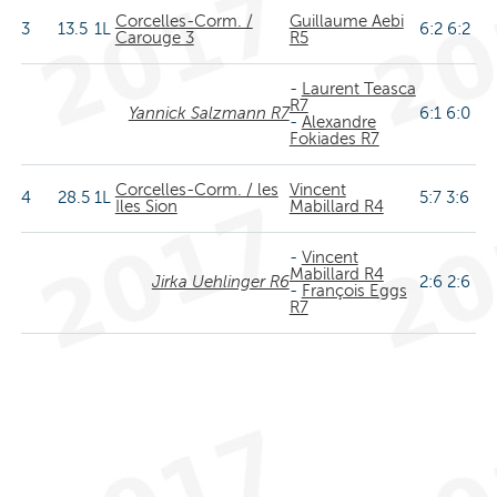
Corcelles-Corm. /
Guillaume Aebi
3
13.5
1L
6:2 6:2
Carouge 3
R5
-
Laurent Teasca
R7
Yannick Salzmann R7
6:1 6:0
-
Alexandre
Fokiades R7
Corcelles-Corm. / les
Vincent
4
28.5
1L
5:7 3:6
Iles Sion
Mabillard R4
-
Vincent
Mabillard R4
Jirka Uehlinger R6
2:6 2:6
-
François Eggs
R7