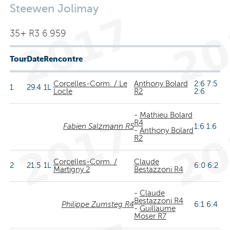
Steewen Jolimay
35+ R3 6.959
Tour
Date
Rencontre
Corcelles-Corm. / Le
Anthony Bolard
2:6 7:5
1
29.4
1L
Locle
R2
2:6
-
Mathieu Bolard
R4
Fabien Salzmann R5
1:6 1:6
-
Anthony Bolard
R2
Corcelles-Corm. /
Claude
2
21.5
1L
6:0 6:2
Martigny 2
Bestazzoni R4
-
Claude
Bestazzoni R4
Philippe Zumsteg R4
6:1 6:4
-
Guillaume
Moser R7