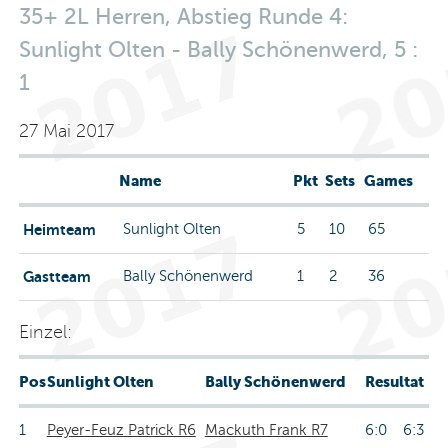
35+ 2L Herren, Abstieg Runde 4:
Sunlight Olten - Bally Schönenwerd, 5 :
1
27 Mai 2017
Name
Pkt
Sets
Games
Heimteam
Sunlight Olten
5
10
65
Gastteam
Bally Schönenwerd
1
2
36
Einzel:
Pos
Sunlight Olten
Bally Schönenwerd
Resultat
1
Peyer-Feuz Patrick R6
Mackuth Frank R7
6:0 6:3