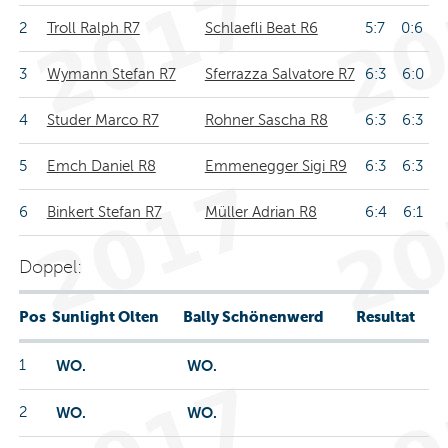
2
Troll Ralph R7
Schlaefli Beat R6
5:7 0:6
3
Wymann Stefan R7
Sferrazza Salvatore R7
6:3 6:0
4
Studer Marco R7
Rohner Sascha R8
6:3 6:3
5
Emch Daniel R8
Emmenegger Sigi R9
6:3 6:3
6
Binkert Stefan R7
Müller Adrian R8
6:4 6:1
Doppel:
Pos
Sunlight Olten
Bally Schönenwerd
Resultat
1
WO.
WO.
2
WO.
WO.