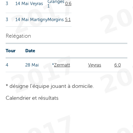
Granges
3
14 Mai
Veyras
0:6
1
3
14 Mai
Martigny
Morgins
5:1
Relégation
Tour
Date
4
28 Mai
*
Zermatt
Veyras
6:0
* désigne l'équipe jouant à domicile.
Calendrier et résultats