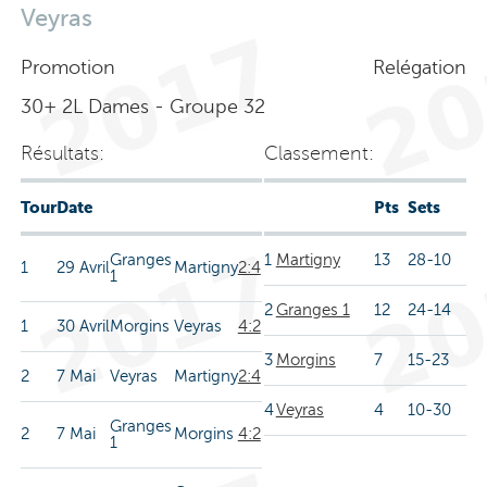
Veyras
Promotion
Relégation
30+ 2L Dames - Groupe 32
Résultats:
Classement:
Tour
Date
Pts
Sets
Granges
1
Martigny
13
28-10
1
29 Avril
Martigny
2:4
1
2
Granges 1
12
24-14
1
30 Avril
Morgins
Veyras
4:2
3
Morgins
7
15-23
2
7 Mai
Veyras
Martigny
2:4
4
Veyras
4
10-30
Granges
2
7 Mai
Morgins
4:2
1