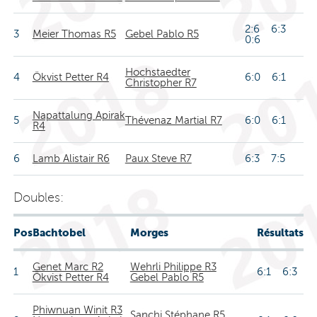
2:6 6:3
3
Meier Thomas R5
Gebel Pablo R5
0:6
Hochstaedter
4
Ökvist Petter R4
6:0 6:1
Christopher R7
Napattalung Apirak
5
Thévenaz Martial R7
6:0 6:1
R4
6
Lamb Alistair R6
Paux Steve R7
6:3 7:5
Doubles:
Pos
Bachtobel
Morges
Résultats
Genet Marc R2
Wehrli Philippe R3
1
6:1 6:3
Ökvist Petter R4
Gebel Pablo R5
Phiwnuan Winit R3
Sanchi Stéphane R5