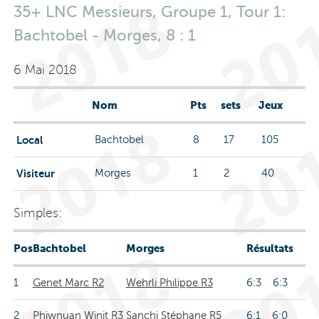
35+ LNC Messieurs, Groupe 1, Tour 1:
Bachtobel - Morges, 8 : 1
6 Mai 2018
Nom
Pts
sets
Jeux
Local
Bachtobel
8
17
105
Visiteur
Morges
1
2
40
Simples:
Pos
Bachtobel
Morges
Résultats
1
Genet Marc R2
Wehrli Philippe R3
6:3 6:3
2
Phiwnuan Winit R3
Sanchi Stéphane R5
6:1 6:0