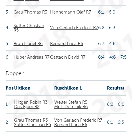
3
Grau Thomas R3
Hannemann Olaf R7
6:1 6:0
Sutter Christian
4
Von Gerlach Frederik R7
6:2 6:3
R5
5
Brun Lionel R6
Bernard Luca R6
6:7 4:6
6
Huber Andreas R7
Cattacin David R7
6:4 4:6 7:5
Doppel:
Pos
Uitikon
Rüschlikon 1
Resultat
Hiltgen Robin R3
Welter Stefan R5
1
6:2 6:0
Das Björn R2
Meili Dominik R6
Grau Thomas R3
Von Gerlach Frederik R7
2
6:1 6:3
Sutter Christian R5
Bernard Luca R6