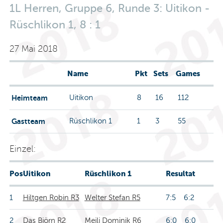
1L Herren, Gruppe 6, Runde 3: Uitikon -
Rüschlikon 1, 8 : 1
27 Mai 2018
Name
Pkt
Sets
Games
Heimteam
Uitikon
8
16
112
Gastteam
Rüschlikon 1
1
3
55
Einzel:
Pos
Uitikon
Rüschlikon 1
Resultat
1
Hiltgen Robin R3
Welter Stefan R5
7:5 6:2
2
Das Björn R2
Meili Dominik R6
6:0 6:0