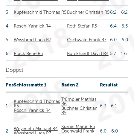
3
Kupferschmid Thomas R5
Buchner Christian R5
6:2 6:2
4
Roschi Yannick R4
Roth Stefan R5
6:4 6:3
5
Wyssbrod Luca R7
Oschwald Frank R7
6:0 6:0
6
Brack René R5
Burckhardt David R4
5:7 1:6
Doppel:
Pos
Schlossmatte 1
Baden 2
Resultat
Trümpler Mathias
Kupferschmid Thomas
R6
1
R5
6:3 6:1
Buchner Christian
Roschi Yannick R4
R5
Kümin Martin R5
Weyeneth Michael R4
2
Oschwald Frank
6:0 6:0
Wyssbrod Luca R7