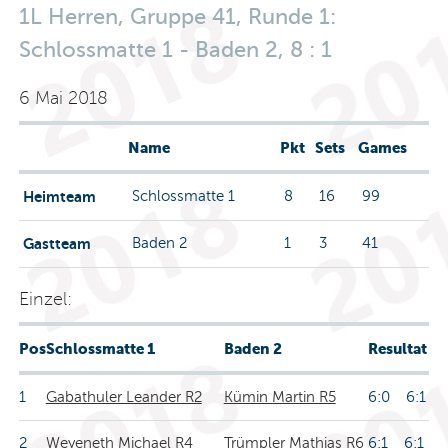
1L Herren, Gruppe 41, Runde 1:
Schlossmatte 1 - Baden 2, 8 : 1
6 Mai 2018
Name
Pkt
Sets
Games
Heimteam
Schlossmatte 1
8
16
99
Gastteam
Baden 2
1
3
41
Einzel:
Pos
Schlossmatte 1
Baden 2
Resultat
1
Gabathuler Leander R2
Kümin Martin R5
6:0 6:1
2
Weyeneth Michael R4
Trümpler Mathias R6
6:1 6:1